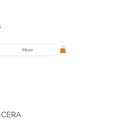
S
More
-CERA