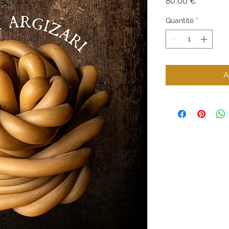
Prix
80,00 €
Quantité
*
A