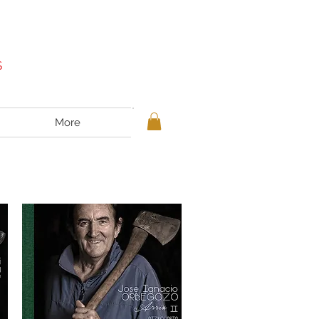
S
More